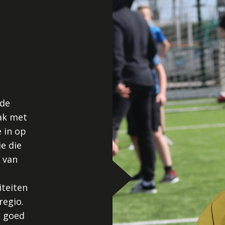
 de
lak met
 in op
e die
 van
iteiten
regio.
t goed