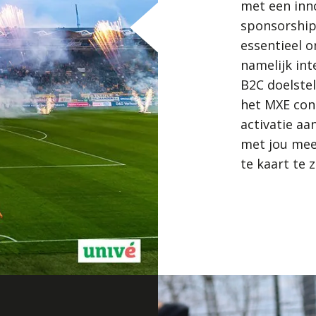
met een inn
sponsorships
essentieel o
namelijk int
B2C doelste
het MXE conc
activatie aa
met jou mee
te kaart te 