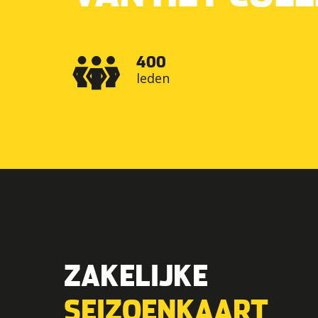
400
leden
ZAKELIJKE
SEIZOENKAART