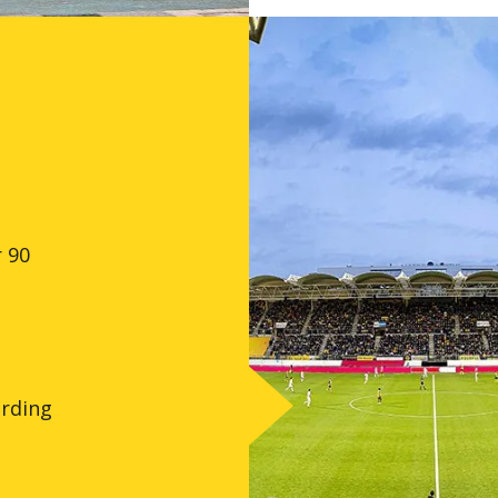
r 90
arding