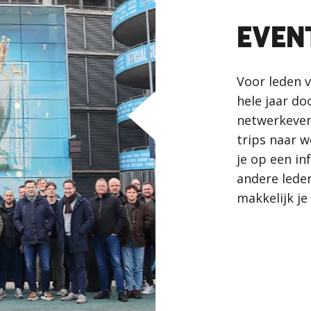
EVEN
Voor leden v
hele jaar d
netwerkeven
trips naar w
je op een i
andere leden
makkelijk je