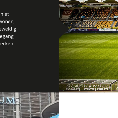
 niet
jwonen,
geweldig
toegang
werken