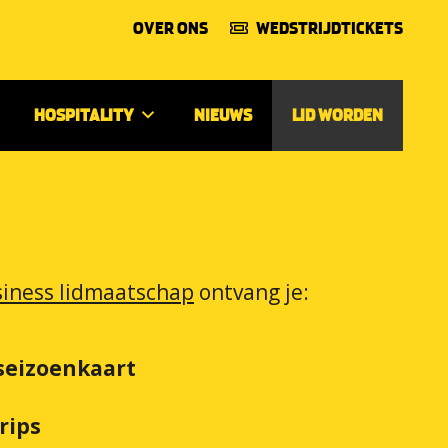
OVER ONS
WEDSTRIJDTICKETS
HOSPITALITY
NIEUWS
LID WORDEN
siness lidmaatschap
ontvang je:
 seizoenkaart
rips