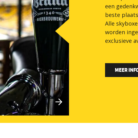
een gedenkw
beste plaat
Alle skyboxe
worden inge
exclusieve a
MEER INF