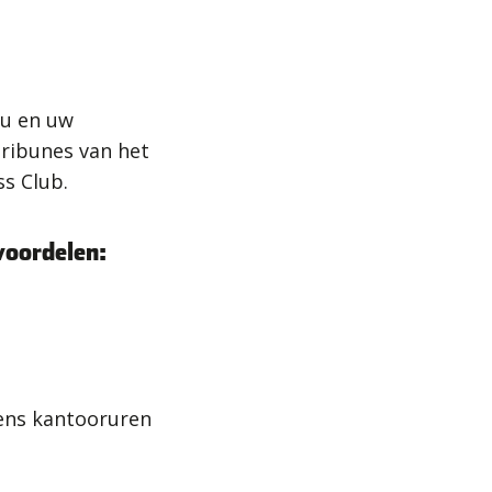
 u en uw
tribunes van het
s Club.
 voordelen:
dens kantooruren