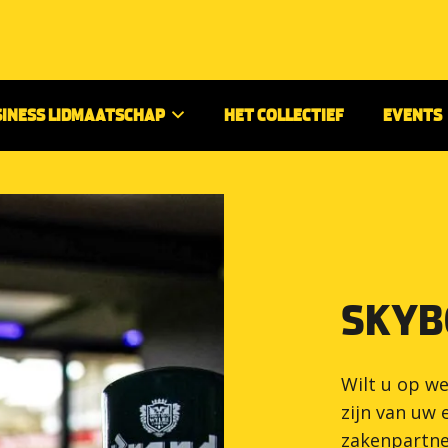
SINESS LIDMAATSCHAP
HET COLLECTIEF
EVENTS
SKYB
Wilt u op w
zijn van uw
zakenpartne