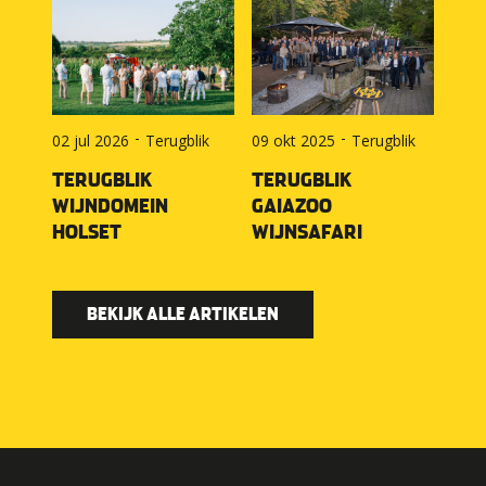
-
-
02 jul 2026
Terugblik
09 okt 2025
Terugblik
TERUGBLIK
TERUGBLIK
WIJNDOMEIN
GAIAZOO
HOLSET
WIJNSAFARI
BEKIJK ALLE ARTIKELEN