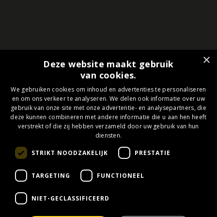
×
Deze website maakt gebruik
van cookies.
We gebruiken cookies om inhoud en advertenties te personaliseren
en om ons verkeer te analyseren. We delen ook informatie over uw
Roda JC Business Collectief
gebruik van onze site met onze advertentie- en analysepartners, die
deze kunnen combineren met andere informatie die u aan hen heeft
Business lidmaatschap
verstrekt of die zij hebben verzameld door uw gebruik van hun
diensten.
Het Collectief
STRIKT NOODZAKELIJK
PRESTATIE
Events
Hospitality
TARGETING
FUNCTIONEEL
Nieuws
NIET-GECLASSIFICEERD