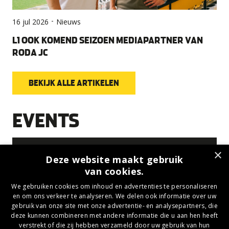
-
16 jul 2026
Nieuws
L1 OOK KOMEND SEIZOEN MEDIAPARTNER VAN
RODA JC
BEKIJK ALLE ARTIKELEN
EVENTS
×
Deze website maakt gebruik
08 AUG 2026
van cookies.
EVENTKALENDER BUSINESS
We gebruiken cookies om inhoud en advertenties te personaliseren
SEIZOEN 26/27
en om ons verkeer te analyseren. We delen ook informatie over uw
gebruik van onze site met onze advertentie- en analysepartners, die
deze kunnen combineren met andere informatie die u aan hen heeft
verstrekt of die zij hebben verzameld door uw gebruik van hun