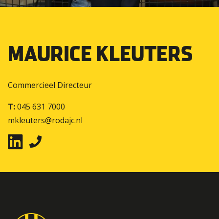
MAURICE KLEUTERS
Commercieel Directeur
T:
045 631 7000
mkleuters@rodajc.nl