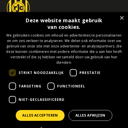
×
Deze website maakt gebruik
van cookies.
Roda JC Business Collectief
We gebruiken cookies om inhoud en advertenties te personaliseren
Business lidmaatschap
en om ons verkeer te analyseren. We delen ook informatie over uw
gebruik van onze site met onze advertentie- en analysepartners, die
Het Collectief
deze kunnen combineren met andere informatie die u aan hen heeft
verstrekt of die zij hebben verzameld door uw gebruik van hun
Events
diensten.
Hospitality
STRIKT NOODZAKELIJK
PRESTATIE
Nieuws
TARGETING
FUNCTIONEEL
NIET-GECLASSIFICEERD
Privacy
–
Cookieverklaring
–
Contact
ALLES ACCEPTEREN
ALLES AFWIJZEN