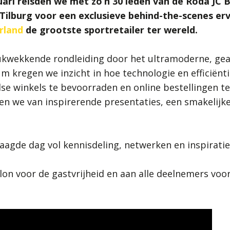
ari reisden we met zo’n 30 leden van de Roda JC B
Tilburg voor een exclusieve behind-the-scenes erv
rland
de grootste sportretailer ter wereld.
rukwekkende rondleiding door het ultramoderne, ge
um kregen we inzicht in hoe technologie en efficië
e winkels te bevoorraden en online bestellingen te
n we van inspirerende presentaties, een smakelijke
aagde dag vol kennisdeling, netwerken en inspiratie
on voor de gastvrijheid en aan alle deelnemers voo