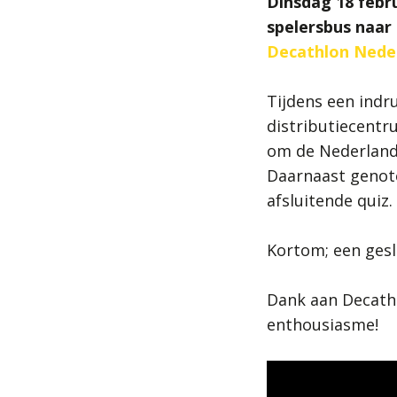
Dinsdag 18 febru
spelersbus naar 
Decathlon Nede
Tijdens een ind
distributiecentr
om de Nederlands
Daarnaast genote
afsluitende quiz.
Kortom; een gesl
Dank aan Decathl
enthousiasme!