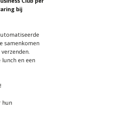
usiness Club per
aring bij
automatiseerde
ntie samenkomen
 verzenden.
 lunch en een
!
r hun