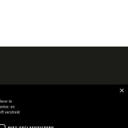
×
keer te
entie- en
ft verstrekt
NIET-GECLASSIFICEERD