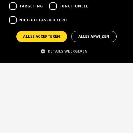
TARGETING
FUNCTIONEEL
NIET-GECLASSIFICEERD
ALLES ACCEPTEREN
ALLES AFWIJZEN
DETAILS WEERGEVEN
keyboard_arrow_up
Roda JC Business Collectief
Business lidmaatschap