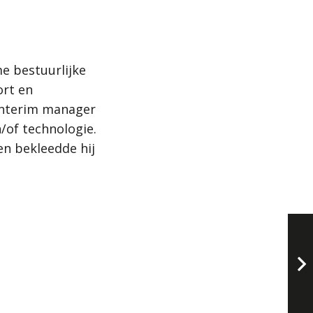
e bestuurlijke
ort en
interim manager
n/of technologie.
n bekleedde hij