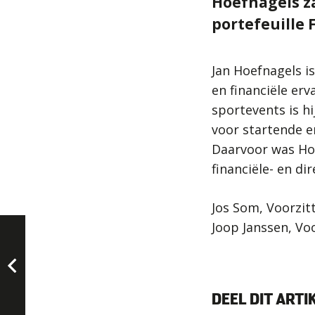
Hoefnagels z
portefeuille 
Jan Hoefnagels i
en financiële erv
sportevents is h
voor startende en
Daarvoor was Hoe
financiële- en dir
Jos Som, Voorzit
Joop Janssen, Vo
DEEL DIT ARTI