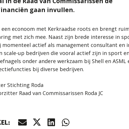
al in de Raad van Commissarissen de
Financiën gaan invullen.
s een econoom met Kerkraadse roots en brengt ruim
aring met zich mee. Naast zijn brede interesse in sp
ij momenteel actief als management consultant en 
 scale-up bedrijven die vooral actief zijn in sport e
fnagels onder andere werkzaam bij Shell en ASML e
ectiefuncties bij diverse bedrijven.
ter Stichting Roda
orzitter Raad van Commissarissen Roda JC
KEL: