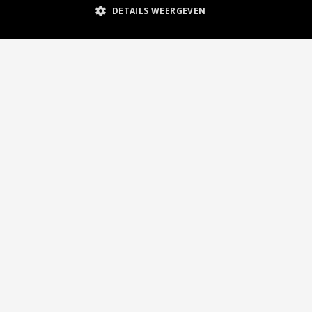
DETAILS WEERGEVEN
keyboard_arrow_up