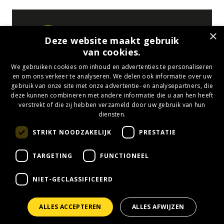
08 AUG 2026
×
Deze website maakt gebruik
EVENTKALENDER BUSINESS
van cookies.
SEIZOEN 26/27
We gebruiken cookies om inhoud en advertenties te personaliseren
en om ons verkeer te analyseren. We delen ook informatie over uw
gebruik van onze site met onze advertentie- en analysepartners, die
deze kunnen combineren met andere informatie die u aan hen heeft
verstrekt of die zij hebben verzameld door uw gebruik van hun
09 SEP 2026
diensten.
SPELERSPRESENTATIE
STRIKT NOODZAKELIJK
PRESTATIE
RODA JC BUSINESS
TARGETING
FUNCTIONEEL
NIET-GECLASSIFICEERD
BEKIJK ALLE EVENTS
ALLES ACCEPTEREN
ALLES AFWIJZEN